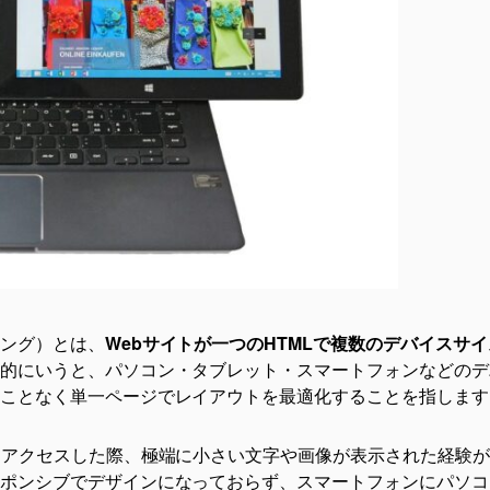
グの納期
選び方
い
グを依頼するならコーディングアーミ
ング）とは、
Webサイトが一つのHTMLで複数のデバイスサイ
的にいうと、パソコン・タブレット・スマートフォンなどのデ
シブに対応
ことなく単一ページでレイアウトを最適化することを指します
みの料金体系
にアクセスした際、極端に小さい文字や画像が表示された経験
ラス
ポンシブでデザインになっておらず、スマートフォンにパソコ