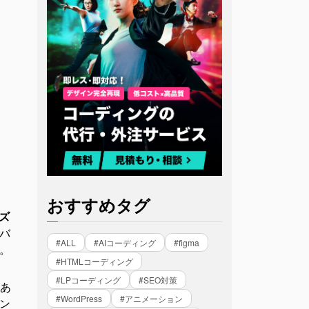
おすすめタグ
ズ
バ
#ALL
#AIコーディング
#figma
。
#HTMLコーディング
#LPコーディング
#SEO対策
があ
#WordPress
#アニメーション
ン