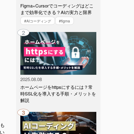
Figma×Cursorでコーディングはどこ
まで効率化できる？AIの実力と限界
#AIコーディング
#figma
2
2025.08.08
ホームページをhttpsにするには？常
時SSL化を導入する手順・メリットを
解説
3
にも
い