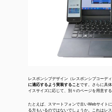
レスポンシブコーディン
コーディング代行会社の
レスポンシブ対応のオプション扱
レスポンシブ以外の対応範囲
品質管理体制
レスポンシブコーディン
ーがおすすめ
レスポンシブデザイン（レスポンシブコーディ
に適応するよう実装すること
です。さらに具体
基本プランからソリッドレスポン
イスサイズに応じて、別々のページを用意する
わかりやすいディレクション費込
たとえば、スマートフォンで古いWebサイト
コーディング費用は業界最安値ク
る方もいるのではないでしょうか。これはレス